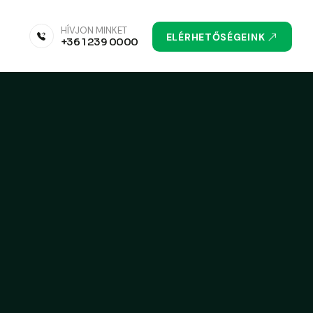
HÍVJON MINKET
ELÉRHETŐSÉGEINK
+36 1 239 0000