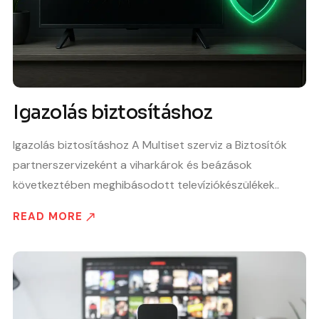
Igazolás biztosításhoz
Igazolás biztosításhoz A Multiset szerviz a Biztosítók
partnerszervizeként a viharkárok és beázások
következtében meghibásodott televíziókészülékek..
READ MORE