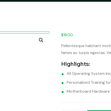
$
18.00
Pellentesque habitant morb
fames ac turpis egestas. Ves
Highlights:
All Operating System Inst
Personalized Training f
Motherboard Hardware 