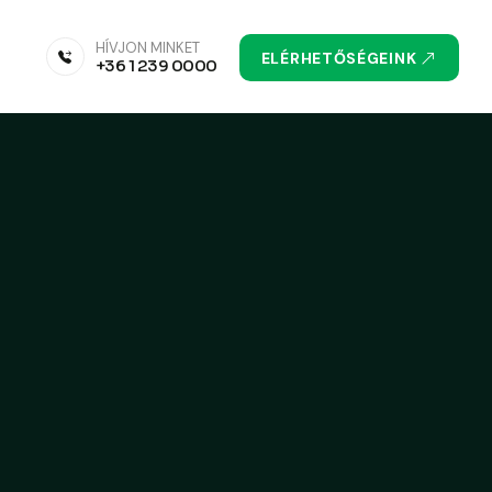
HÍVJON MINKET
ELÉRHETŐSÉGEINK
+36 1 239 0000