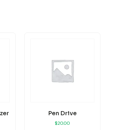
zer
Pen Drive
Current
$
20.00
price