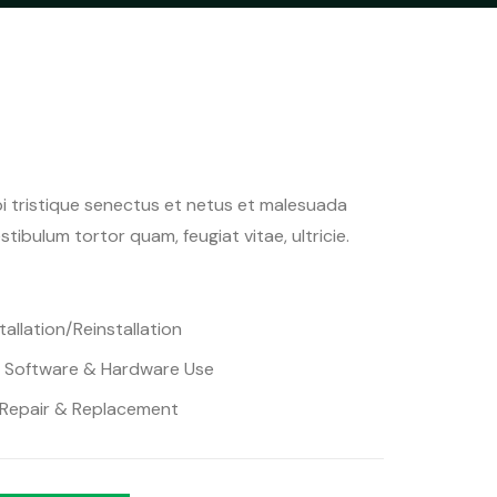
i tristique senectus et netus et malesuada
tibulum tortor quam, feugiat vitae, ultricie.
allation/Reinstallation
or Software & Hardware Use
Repair & Replacement