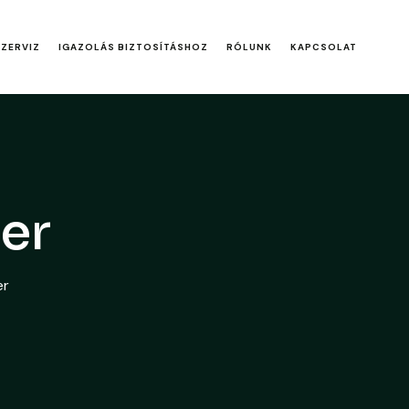
SZERVIZ
IGAZOLÁS BIZTOSÍTÁSHOZ
RÓLUNK
KAPCSOLAT
er
er