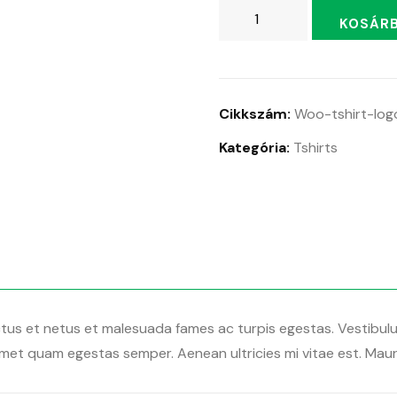
Cooler
KOSÁRB
Master
mennyiség
Cikkszám:
Woo-tshirt-log
Kategória:
Tshirts
tus et netus et malesuada fames ac turpis egestas. Vestibulum 
met quam egestas semper. Aenean ultricies mi vitae est. Mauri