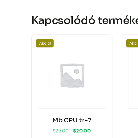
Kapcsolódó termék
Akció!
Akci
Mb CPU tr-7
Original
Current
$
25.00
$
20.00
price
price